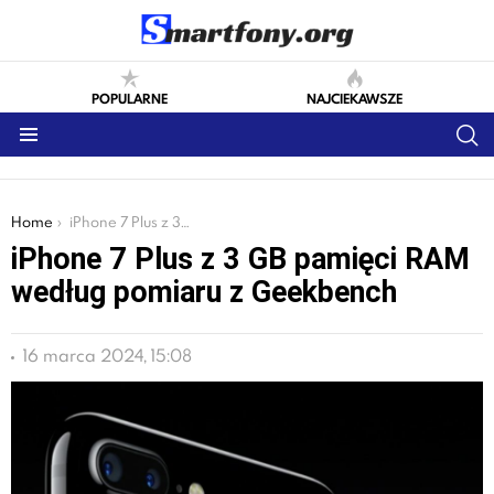
POPULARNE
NAJCIEKAWSZE
S
Menu
You are here:
Home
iPhone 7 Plus z 3 GB pamięci RAM według pomiaru z Geekbench
iPhone 7 Plus z 3 GB pamięci RAM
według pomiaru z Geekbench
16 marca 2024, 15:08