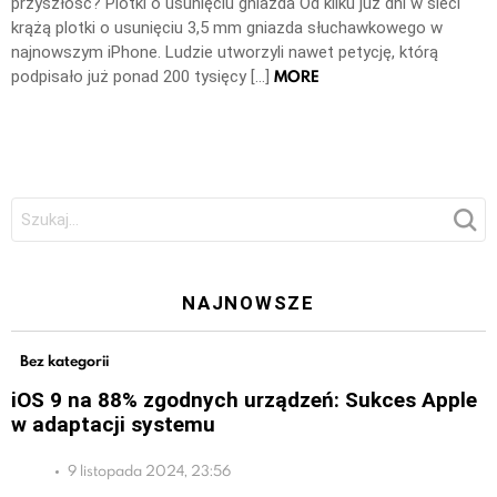
przyszłość? Plotki o usunięciu gniazda Od kilku już dni w sieci
krążą plotki o usunięciu 3,5 mm gniazda słuchawkowego w
najnowszym iPhone. Ludzie utworzyli nawet petycję, którą
MORE
podpisało już ponad 200 tysięcy […]
Szukaj:
NAJNOWSZE
Bez kategorii
iOS 9 na 88% zgodnych urządzeń: Sukces Apple
w adaptacji systemu
9 listopada 2024, 23:56