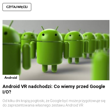
CZYTAJ WIĘCEJ
Android
Android VR nadchodzi: Co wiemy przed Google
I/O?
Od kilku dni krążą pogłoski, że Google być może przygotowuje się
do zaprezentowania własnego zestawu Android VR