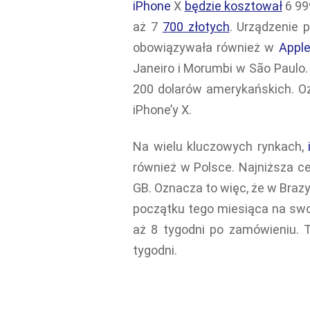
iPhone
X
będzie kosztował
6 999
aż 7
700 złotych
. Urządzenie 
obowiązywała również w
Appl
Janeiro i Morumbi w São Paulo
200 dolarów amerykańskich. O
iPhone’y X.
Na wielu kluczowych rynkach,
również w Polsce. Najniższa c
GB. Oznacza to więc, że w Brazyl
początku tego miesiąca na swo
aż 8 tygodni po zamówieniu. T
tygodni.