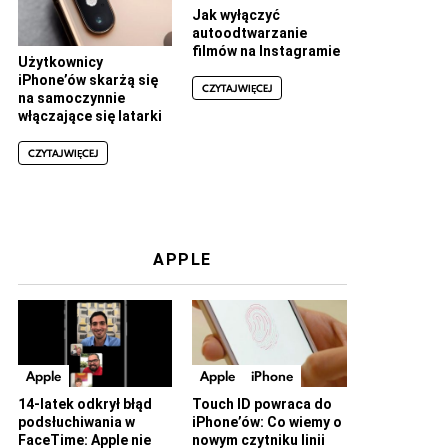
Jak wyłączyć
autoodtwarzanie
filmów na Instagramie
Użytkownicy
iPhone’ów skarżą się
CZYTAJ WIĘCEJ
na samoczynnie
włączające się latarki
CZYTAJ WIĘCEJ
APPLE
Apple
Apple
iPhone
14-latek odkrył błąd
Touch ID powraca do
podsłuchiwania w
iPhone’ów: Co wiemy o
FaceTime: Apple nie
nowym czytniku linii