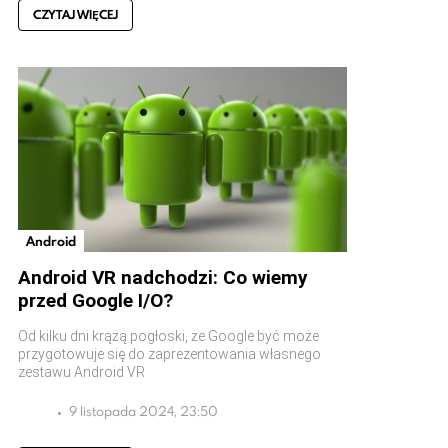
CZYTAJ WIĘCEJ
Android
Android VR nadchodzi: Co wiemy
przed Google I/O?
Od kilku dni krążą pogłoski, że Google być może
przygotowuje się do zaprezentowania własnego
zestawu Android VR
9 listopada 2024, 23:50