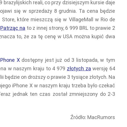
 brazylijskich reali, co przy dzisiejszym kursie daje
pojawi się w sprzedaży 8 grudnia. Ta cena będzie
e
Store, które mieszczą się w VillageMall w Rio de
.
Patrząc na
to z innej strony, 6 999 BRL to prawie 2
znacza to, że za tę cenę w USA można kupić dwa
iPhone X
dostępny jest już od 3 listopada, w tym
ena w naszym kraju to 4 979
złotych za
wersję 64
ii będzie on droższy o prawie 3 tysiące złotych. Na
jego iPhone X w naszym kraju trzeba było czekać
eraz jednak ten czas został zmniejszony do 2-3
Źródło: MacRumors