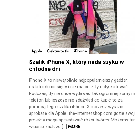
Apple
Ciekawostki
iPhone
Szalik iPhone X, który nada szyku w
chłodne dni
iPhone X to niewątpliwie najpopularniejszy gadżet
ostatnich miesięcy i nie ma co z tym dyskutować.
Podczas, dy nie chce wydawać tak ogromnej sumy n
telefon lub jeszcze nie zdążyłeś go kupić to za
pomocą tego szalika iPhone X możesz wyrazić
aprobatę dla Apple. the-internetshop.com gdzie swo
projekty mogą sprzedawać różni twórcy. Możemy t
MORE
właśnie znaleźć […]