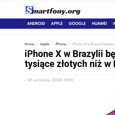
ANDROID
APPLE
GOOGLE
HUAWEI
You are here:
Home
Apple
iPhone
iPhone X w Brazylii będzie droższy o prawie 3 tysiące zło
iPhone X w Brazylii b
tysiące złotych niż w
26 września 2024, 09:10