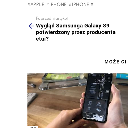
APPLE
IPHONE
IPHONE X
Poprzedni artykuł
See
more
Wygląd Samsunga Galaxy S9
potwierdzony przez producenta
etui?
MOŻE CI