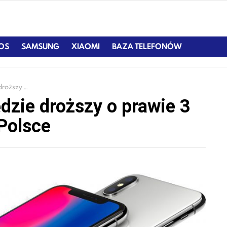
IOS
SAMSUNG
XIAOMI
BAZA TELEFONÓW
tych niż w Polsce
ędzie droższy o prawie 3
 Polsce