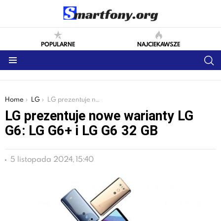
POPULARNE
NAJCIEKAWSZE
S
Menu
You are here:
Home
LG
LG prezentuje nowe warianty LG G6: LG G6+ i LG G6 32 GB
LG prezentuje nowe warianty LG
G6: LG G6+ i LG G6 32 GB
5 listopada 2024, 15:40