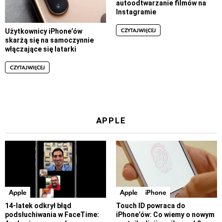
autoodtwarzanie filmów na
Instagramie
CZYTAJ WIĘCEJ
Użytkownicy iPhone’ów
skarżą się na samoczynnie
włączające się latarki
CZYTAJ WIĘCEJ
APPLE
Apple
Apple
iPhone
14-latek odkrył błąd
Touch ID powraca do
podsłuchiwania w FaceTime:
iPhone’ów: Co wiemy o nowym