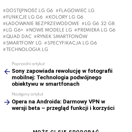
DOSTĘPNOŚĆ LG G6
FLAGOWIEC LG
FUNKCJE LG G6
KOLORY LG G6
ŁADOWANIE BEZPRZEWODOWE
LG G6 32 GB
LG G6+
NOWE MODELE LG
PREMIERA LG G6
QUAD DAC
RYNEK SMARTFONÓW
SMARTFONY LG
SPECYFIKACJA LG G6
TECHNOLOGIA LG
Poprzedni artykuł
See
Sony zapowiada rewolucję w fotografii
more
mobilnej: Technologia podwójnego
obiektywu w smartfonach
Następny artykuł
Opera na Androida: Darmowy VPN w
wersji beta – przegląd funkcji i korzyści
MOŻE CI SIĘ SPODOBAĆ