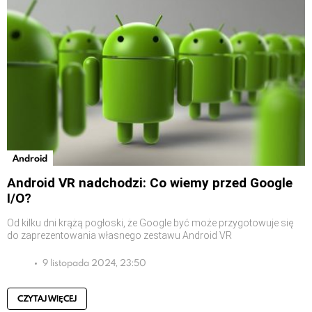
Android
Android VR nadchodzi: Co wiemy przed Google
I/O?
Od kilku dni krążą pogłoski, że Google być może przygotowuje się
do zaprezentowania własnego zestawu Android VR
9 listopada 2024, 23:50
CZYTAJ WIĘCEJ