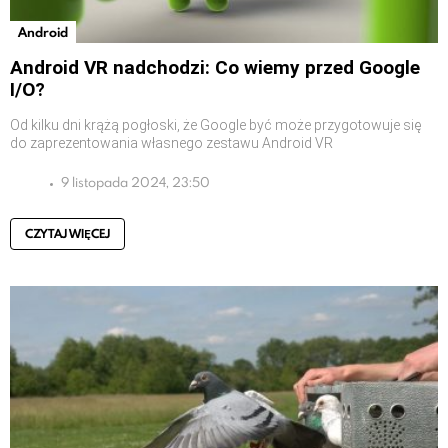
Android
Android VR nadchodzi: Co wiemy przed Google
I/O?
Od kilku dni krążą pogłoski, że Google być może przygotowuje się
do zaprezentowania własnego zestawu Android VR
9 listopada 2024, 23:50
CZYTAJ WIĘCEJ