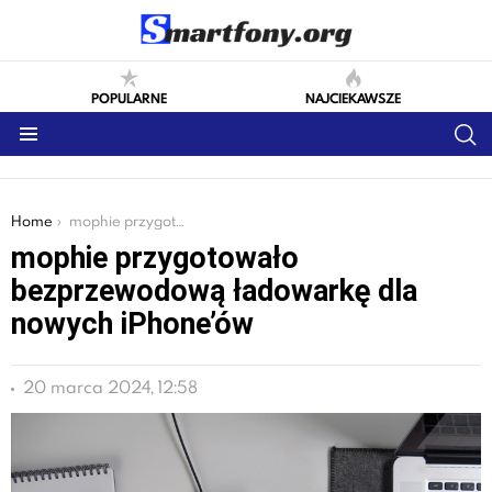
POPULARNE
NAJCIEKAWSZE
S
Menu
You are here:
Home
mophie przygotowało bezprzewodową ładowarkę dla nowych iPhone’ów
mophie przygotowało
bezprzewodową ładowarkę dla
nowych iPhone’ów
20 marca 2024, 12:58