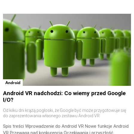
Android
Android VR nadchodzi: Co wiemy przed Google
I/O?
Od kilku dni krążą pogłoski, że Google być może przygotowuje się
do zaprezentowania własnego zestawu Android VR
Spis treści Wprowadzenie do Android VR Nowe funkcje Android
VR Przewaga nad konkurencją Oczekiwania i przyszłość