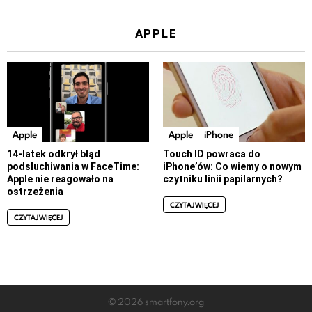
APPLE
Apple
Apple
iPhone
14-latek odkrył błąd
Touch ID powraca do
podsłuchiwania w FaceTime:
iPhone’ów: Co wiemy o nowym
Apple nie reagowało na
czytniku linii papilarnych?
ostrzeżenia
CZYTAJ WIĘCEJ
CZYTAJ WIĘCEJ
© 2026 smartfony.org