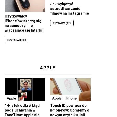
Jak wyłączyć
autoodtwarzanie
filmów na Instagramie
Użytkownicy
iPhone’ów skarżą się
CZYTAJ WIĘCEJ
na samoczynnie
włączające się latarki
CZYTAJ WIĘCEJ
APPLE
Apple
Apple
iPhone
14-latek odkrył błąd
Touch ID powraca do
podsłuchiwania w
iPhone’ów: Co wiemy o
FaceTime: Apple nie
nowym czytniku linii