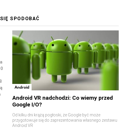
 SIĘ SPODOBAĆ
wa
10
8
Android
ną
a
Android VR nadchodzi: Co wiemy przed
Google I/O?
Od kilku dni krążą pogłoski, że Google być może
przygotowuje się do zaprezentowania własnego zestawu
Android VR