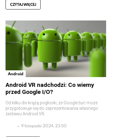
CZYTAJ WIĘCEJ
Android
Android VR nadchodzi: Co wiemy
przed Google I/O?
Od kilku dni krążą pogłoski, że Google być może
przygotowuje się do zaprezentowania własnego
zestawu Android VR
9 listopada 2024, 23:50