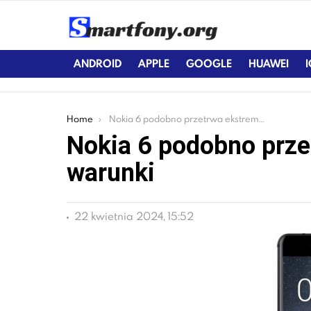
ANDROID
APPLE
GOOGLE
HUAWEI
You are here:
Home
Nokia 6 podobno przetrwa ekstremalne warunki
Nokia 6 podobno prze
warunki
22 kwietnia 2024, 15:52