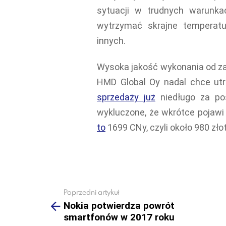
sytuacji w trudnych warunka
wytrzymać skrajne temperatu
innych.
Wysoka jakość wykonania od za
HMD Global Oy nadal chce utr
sprzedaży już
niedługo za poś
wykluczone, że wkrótce pojawi
to
1699 CNy, czyli około 980 zło
Poprzedni artykuł
See
more
Nokia potwierdza powrót
smartfonów w 2017 roku