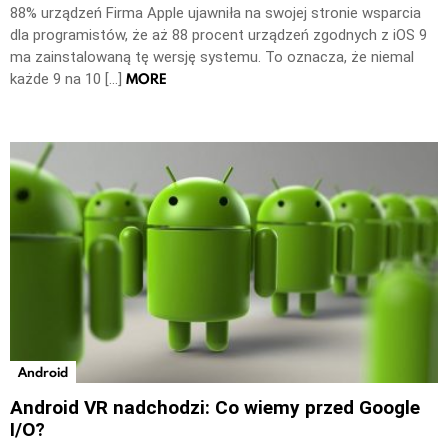
88% urządzeń Firma Apple ujawniła na swojej stronie wsparcia
dla programistów, że aż 88 procent urządzeń zgodnych z iOS 9
ma zainstalowaną tę wersję systemu. To oznacza, że niemal
MORE
każde 9 na 10 […]
Android
Android VR nadchodzi: Co wiemy przed Google
I/O?