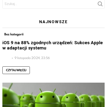
Szukaj:
NAJNOWSZE
Bez kategorii
iOS 9 na 88% zgodnych urządzeń: Sukces Apple
w adaptacji systemu
9 listopada 2024, 23:56
CZYTAJ WIĘCEJ