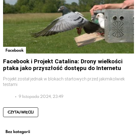
Facebook
Facebook i Projekt Catalina: Drony wielkości
ptaka jako przyszłość dostępu do Internetu
Projekt został jednak w blokach startowych przed jakimikolwiek
testami
9 listopada 2024, 23:49
CZYTAJ WIĘCEJ
Bez kategorii