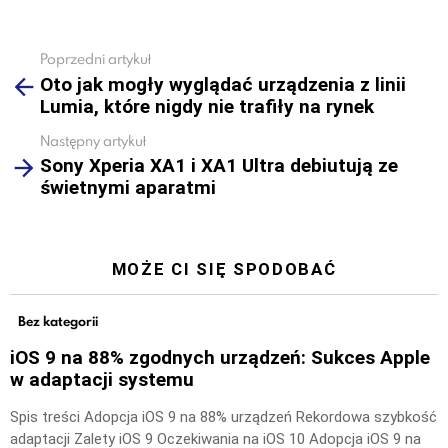
Poprzedni artykuł
See
Oto jak mogły wyglądać urządzenia z linii
more
Lumia, które nigdy nie trafiły na rynek
Następny artykuł
Sony Xperia XA1 i XA1 Ultra debiutują ze
świetnymi aparatmi
MOŻE CI SIĘ SPODOBAĆ
Bez kategorii
iOS 9 na 88% zgodnych urządzeń: Sukces Apple
w adaptacji systemu
Spis treści Adopcja iOS 9 na 88% urządzeń Rekordowa szybkość
adaptacji Zalety iOS 9 Oczekiwania na iOS 10 Adopcja iOS 9 na