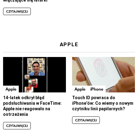
włączające się latarki
CZYTAJ WIĘCEJ
APPLE
Apple
Apple
iPhone
14-latek odkrył błąd
Touch ID powraca do
podsłuchiwania w FaceTime:
iPhone’ów: Co wiemy o nowym
Apple nie reagowało na
czytniku linii papilarnych?
ostrzeżenia
CZYTAJ WIĘCEJ
CZYTAJ WIĘCEJ