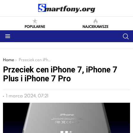
POPULARNE
NAJCIEKAWSZE
S
Menu
You are here:
Home
Przeciek cen iPhone 7, iPhone 7 Plus i iPhone 7 Pro
Przeciek cen iPhone 7, iPhone 7
Plus i iPhone 7 Pro
1 marca 2024, 07:21