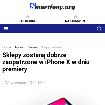
POPULARNE
NAJCIEKAWSZE
S
Menu
You are here:
Home
Apple
iPhone
Sklepy zostaną dobrze zaopatrzone w iPhone X w dniu premiery
Sklepy zostaną dobrze
zaopatrzone w iPhone X w dniu
premiery
25 września 2024, 14:34