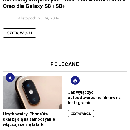
Oreo dla Galaxy S8 i S8+
9 listopada 2024, 23:47
CZYTAJ WIĘCEJ
POLECANE
Jak wyłączyć
autoodtwarzanie filmów na
Instagramie
CZYTAJ WIĘCEJ
Użytkownicy iPhone’ów
skarżą się na samoczynnie
włączające się latarki