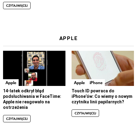
CZYTAJ WIĘCEJ
APPLE
Apple
Apple
iPhone
14-latek odkrył błąd
Touch ID powraca do
podsłuchiwania w FaceTime:
iPhone’ów: Co wiemy o nowym
Apple nie reagowało na
czytniku linii papilarnych?
ostrzeżenia
CZYTAJ WIĘCEJ
CZYTAJ WIĘCEJ