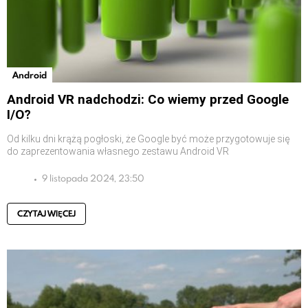
Android
Android VR nadchodzi: Co wiemy przed Google
I/O?
Od kilku dni krążą pogłoski, że Google być może przygotowuje się
do zaprezentowania własnego zestawu Android VR
9 listopada 2024, 23:50
CZYTAJ WIĘCEJ