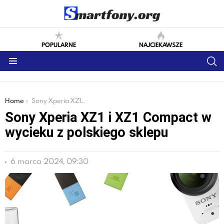
POPULARNE
NAJCIEKAWSZE
S
Menu
You are here:
Home
Sony Xperia XZ1 i XZ1 Compact w wycieku z polskiego sklepu
Sony Xperia XZ1 i XZ1 Compact w
wycieku z polskiego sklepu
6 marca 2024, 09:30