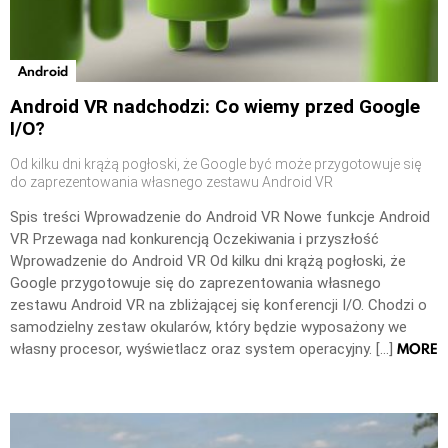
Android
Android VR nadchodzi: Co wiemy przed Google
I/O?
Od kilku dni krążą pogłoski, że Google być może przygotowuje się
do zaprezentowania własnego zestawu Android VR
Spis treści Wprowadzenie do Android VR Nowe funkcje Android
VR Przewaga nad konkurencją Oczekiwania i przyszłość
Wprowadzenie do Android VR Od kilku dni krążą pogłoski, że
Google przygotowuje się do zaprezentowania własnego
zestawu Android VR na zbliżającej się konferencji I/O. Chodzi o
samodzielny zestaw okularów, który będzie wyposażony we
MORE
własny procesor, wyświetlacz oraz system operacyjny. […]