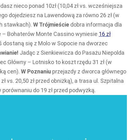
asz nieco ponad 10zł (10,04 zł vs. wcześniejsza
nego dojedziesz na Lawendową za równo 26 zł (w
ch stawkach).
W Trójmieście
dobra informacja dla
te – Bohaterów Monte Cassino wyniesie
16 zł
ś dostaną się z Molo w Sopocie na dworzec
wianie!
Jadąc z Sienkiewicza do Pasażu Niepolda
zec Główny – Lotnisko to koszt rzędu 31 zł (w
żką cen).
W Poznaniu
przejazdy z dworca głównego
 zł vs. 20,50 zł przed obniżką), a trasa ul. Szpitalna
 w porównaniu do 19 zł przed podwyżką.