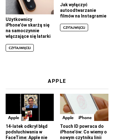
Jak wyłączyć
autoodtwarzanie
filmów na Instagramie
Użytkownicy
iPhone’ów skarżą się
CZYTAJ WIĘCEJ
na samoczynnie
włączające się latarki
CZYTAJ WIĘCEJ
APPLE
Apple
Apple
iPhone
14-latek odkrył błąd
Touch ID powraca do
podsłuchiwania w
iPhone’ów: Co wiemy o
FaceTime: Apple nie
nowym czytniku linii