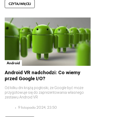
CZYTAJ WIĘCEJ
Android
Android VR nadchodzi: Co wiemy
przed Google I/O?
Od kilku dni krążą pogłoski, że Google być może
przygotowuje się do zaprezentowania własnego
zestawu Android VR
9 listopada 2024, 23:50