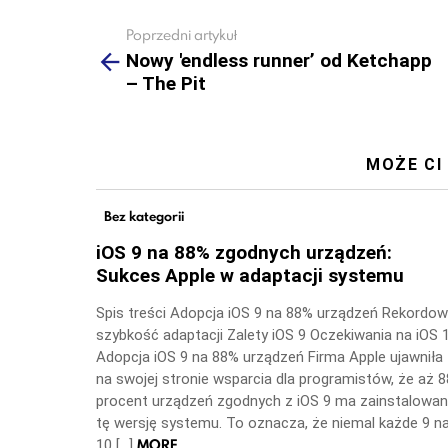
Poprzedni artykuł
See
more
Nowy 'endless runner’ od Ketchapp
– The Pit
MOŻE CI
Bez kategorii
iOS 9 na 88% zgodnych urządzeń:
Sukces Apple w adaptacji systemu
Spis treści Adopcja iOS 9 na 88% urządzeń Rekordo
szybkość adaptacji Zalety iOS 9 Oczekiwania na iOS 
Adopcja iOS 9 na 88% urządzeń Firma Apple ujawniła
na swojej stronie wsparcia dla programistów, że aż 8
procent urządzeń zgodnych z iOS 9 ma zainstalowa
tę wersję systemu. To oznacza, że niemal każde 9 n
MORE
10 […]