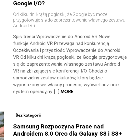
Google I/O?
Od kilku dni krążą pogłoski, że Google być może
przygotowuje się do zaprezentowania własnego zestawu
Android VR
Spis treści Wprowadzenie do Android VR Nowe
funkcje Android VR Przewaga nad konkurencją
Oczekiwania i przyszłość Wprowadzenie do Android
VR Od kilku dni krążą pogłoski, że Google przygotowuje
się do zaprezentowania własnego zestawu Android
VR na zbliżającej się konferencji I/O. Chodzi o
samodzielny zestaw okularów, który będzie
wyposażony we własny procesor, wyświetlacz oraz
MORE
system operacyjny. […]
Bez kategorii
Samsung Rozpoczyna Prace nad
Androidem 8.0 Oreo dla Galaxy S8 i S8+