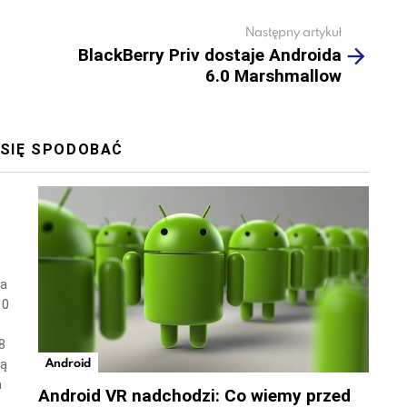
Następny artykuł
BlackBerry Priv dostaje Androida
6.0 Marshmallow
 SIĘ SPODOBAĆ
wa
10
8
Android
ną
a
Android VR nadchodzi: Co wiemy przed