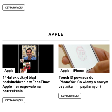
CZYTAJ WIĘCEJ
APPLE
Apple
Apple
iPhone
14-latek odkrył błąd
Touch ID powraca do
podsłuchiwania w FaceTime:
iPhone’ów: Co wiemy o nowym
Apple nie reagowało na
czytniku linii papilarnych?
ostrzeżenia
CZYTAJ WIĘCEJ
CZYTAJ WIĘCEJ