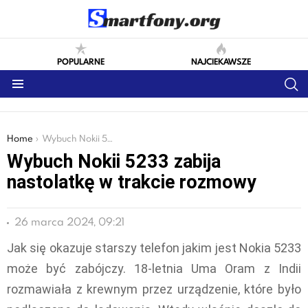
POPULARNE
NAJCIEKAWSZE
S
Menu
You are here:
Home
Wybuch Nokii 5233 zabija nastolatkę w trakcie rozmowy
Wybuch Nokii 5233 zabija
nastolatkę w trakcie rozmowy
26 marca 2024, 09:21
Jak się okazuje starszy telefon jakim jest Nokia 5233
może być zabójczy. 18-letnia Uma Oram z Indii
rozmawiała z krewnym przez urządzenie, które było