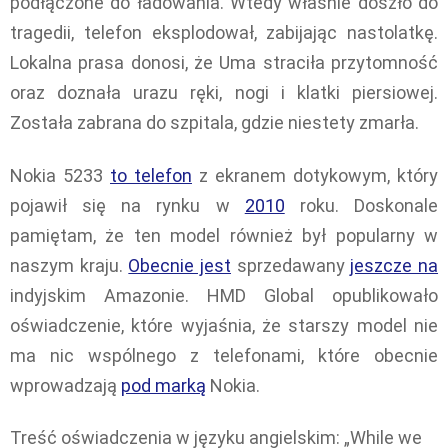
podłączone do ładowania. Wtedy właśnie doszło do
tragedii, telefon eksplodował, zabijając nastolatkę.
Lokalna prasa donosi, że Uma straciła przytomność
oraz doznała urazu ręki, nogi i klatki piersiowej.
Została zabrana do szpitala, gdzie niestety zmarła.
Nokia 5233
to telefon
z ekranem dotykowym, który
pojawił się na rynku w
2010
roku. Doskonale
pamiętam, że ten model również był popularny w
naszym kraju.
Obecnie jest
sprzedawany
jeszcze na
indyjskim Amazonie. HMD Global opublikowało
oświadczenie, które wyjaśnia, że starszy model nie
ma nic wspólnego z telefonami, które obecnie
wprowadzają
pod marką
Nokia.
Treść oświadczenia w języku angielskim: „While we