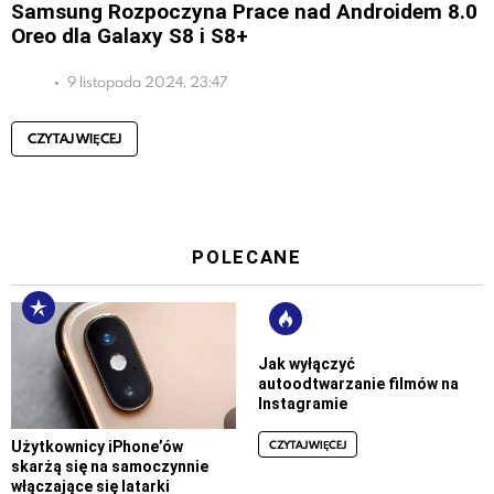
Samsung Rozpoczyna Prace nad Androidem 8.0
Oreo dla Galaxy S8 i S8+
9 listopada 2024, 23:47
CZYTAJ WIĘCEJ
POLECANE
Jak wyłączyć
autoodtwarzanie filmów na
Instagramie
CZYTAJ WIĘCEJ
Użytkownicy iPhone’ów
skarżą się na samoczynnie
włączające się latarki