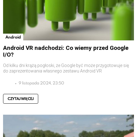
Android
Android VR nadchodzi: Co wiemy przed Google
I/O?
Od kilku dni krążą pogłoski, że Google być może przygotowuje się
do zaprezentowania własnego zestawu Android VR
9 listopada 2024, 23:50
CZYTAJ WIĘCEJ