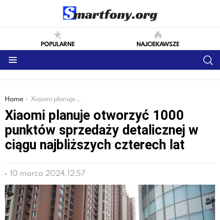
POPULARNE
NAJCIEKAWSZE
S
Menu
You are here:
Home
Xiaomi planuje otworzyć 1000 punktów sprzedaży detalicznej w ciągu najbliższych czterech lat
Xiaomi planuje otworzyć 1000
punktów sprzedaży detalicznej w
ciągu najbliższych czterech lat
10 marca 2024, 12:57