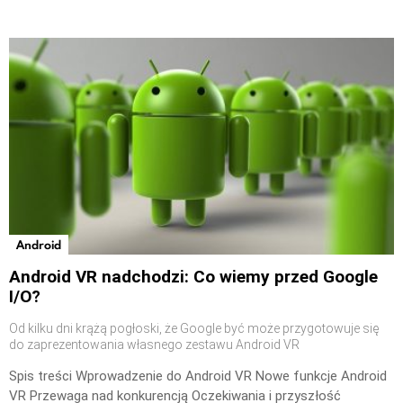
Android
Android VR nadchodzi: Co wiemy przed Google
I/O?
Od kilku dni krążą pogłoski, że Google być może przygotowuje się
do zaprezentowania własnego zestawu Android VR
Spis treści Wprowadzenie do Android VR Nowe funkcje Android
VR Przewaga nad konkurencją Oczekiwania i przyszłość