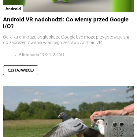
Android
Android VR nadchodzi: Co wiemy przed Google
I/O?
Od kilku dni krążą pogłoski, że Google być może przygotowuje się
do zaprezentowania własnego zestawu Android VR
9 listopada 2024, 23:50
CZYTAJ WIĘCEJ