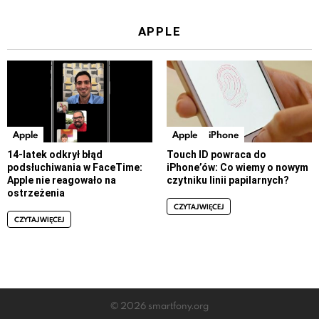
APPLE
Apple
Apple
iPhone
14-latek odkrył błąd
Touch ID powraca do
podsłuchiwania w FaceTime:
iPhone’ów: Co wiemy o nowym
Apple nie reagowało na
czytniku linii papilarnych?
ostrzeżenia
CZYTAJ WIĘCEJ
CZYTAJ WIĘCEJ
© 2026 smartfony.org