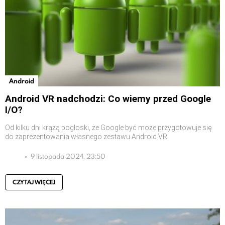
Android
Android VR nadchodzi: Co wiemy przed Google
I/O?
Od kilku dni krążą pogłoski, że Google być może przygotowuje się
do zaprezentowania własnego zestawu Android VR
9 listopada 2024, 23:50
CZYTAJ WIĘCEJ