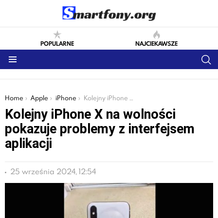
POPULARNE
NAJCIEKAWSZE
S
Menu
You are here:
Home
Apple
iPhone
Kolejny iPhone X na wolności pokazuje problemy z interfejsem aplikacji
Kolejny iPhone X na wolności
pokazuje problemy z interfejsem
aplikacji
25 września 2024, 12:54