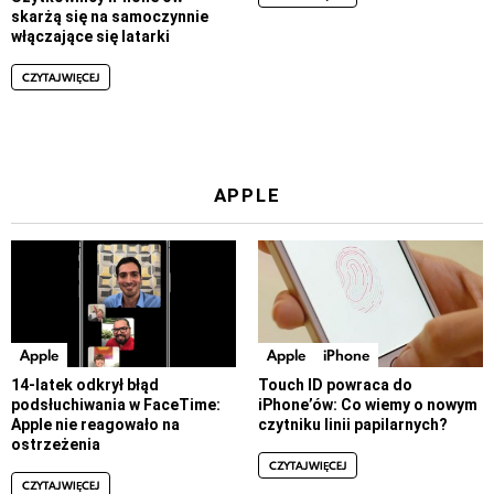
skarżą się na samoczynnie
włączające się latarki
CZYTAJ WIĘCEJ
APPLE
Apple
Apple
iPhone
14-latek odkrył błąd
Touch ID powraca do
podsłuchiwania w FaceTime:
iPhone’ów: Co wiemy o nowym
Apple nie reagowało na
czytniku linii papilarnych?
ostrzeżenia
CZYTAJ WIĘCEJ
CZYTAJ WIĘCEJ