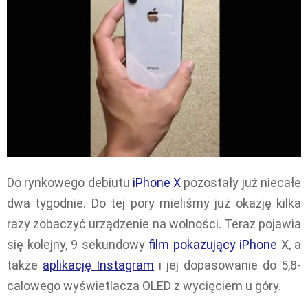
Do rynkowego debiutu
iPhone X
pozostały już niecałe
dwa tygodnie. Do tej pory mieliśmy już okazję kilka
razy zobaczyć urządzenie na wolności. Teraz pojawia
się kolejny, 9 sekundowy
film pokazujący
iPhone
X, a
także
aplikację Instagram
i jej dopasowanie do 5,8-
calowego wyświetlacza OLED z wycięciem u góry.