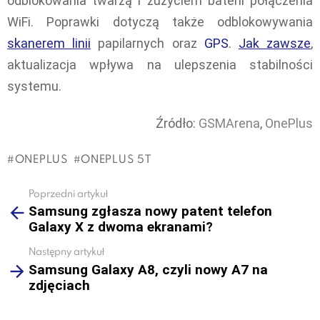
odblokowania twarzą i zużyciem baterii połączenia
WiFi. Poprawki dotyczą także odblokowywania
skanerem linii
papilarnych oraz
GPS
.
Jak zawsze
,
aktualizacja wpływa na ulepszenia stabilności
systemu.
Źródło:
GSMArena
,
OnePlus
ONEPLUS
ONEPLUS 5T
Poprzedni artykuł
See
Samsung zgłasza nowy patent telefon
more
Galaxy X z dwoma ekranami?
Następny artykuł
Samsung Galaxy A8, czyli nowy A7 na
zdjęciach