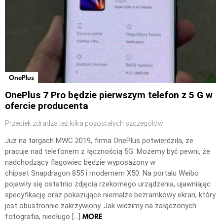
OnePlus
OnePlus 7 Pro będzie pierwszym telefon z 5 G w
ofercie producenta
Przeciek zdradza też kilka pozostałych szczegółów
Już na targach MWC 2019, firma OnePlus potwierdziła, że
pracuje nad telefonem z łącznością 5G. Możemy być pewni, że
nadchodzący flagowiec będzie wyposażony w
chipset Snapdragon 855 i modemem X50. Na portalu Weibo
pojawiły się ostatnio zdjęcia rzekomego urządzenia, ujawniając
specyfikację oraz pokazujące niemalże bezramkowy ekran, który
jest obustronnie zakrzywiony. Jak widzimy na załączonych
MORE
fotografia, niedługo […]