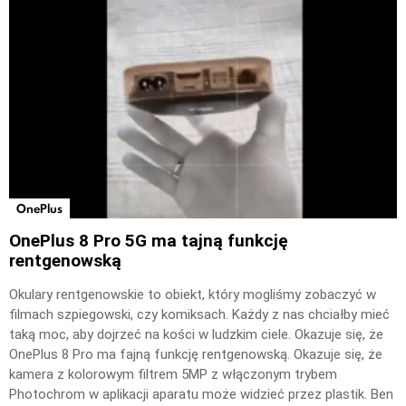
OnePlus
OnePlus 8 Pro 5G ma tajną funkcję
rentgenowską
Okulary rentgenowskie to obiekt, który mogliśmy zobaczyć w
filmach szpiegowski, czy komiksach. Każdy z nas chciałby mieć
taką moc, aby dojrzeć na kości w ludzkim ciele. Okazuje się, że
OnePlus 8 Pro ma fajną funkcję rentgenowską. Okazuje się, że
kamera z kolorowym filtrem 5MP z włączonym trybem
Photochrom w aplikacji aparatu może widzieć przez plastik. Ben