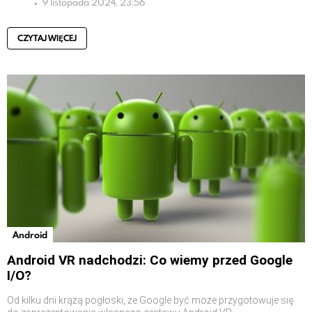
9 listopada 2024, 23:56
CZYTAJ WIĘCEJ
Android
Android VR nadchodzi: Co wiemy przed Google
I/O?
Od kilku dni krążą pogłoski, że Google być może przygotowuje się