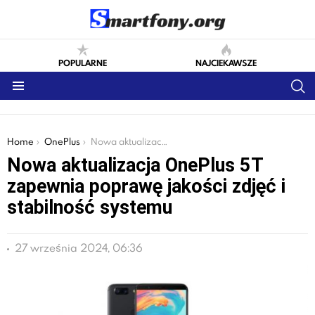
POPULARNE
NAJCIEKAWSZE
S
Menu
You are here:
Home
OnePlus
Nowa aktualizacja OnePlus 5T zapewnia poprawę jakości zdjęć i stabilność systemu
Nowa aktualizacja OnePlus 5T
zapewnia poprawę jakości zdjęć i
stabilność systemu
27 września 2024, 06:36