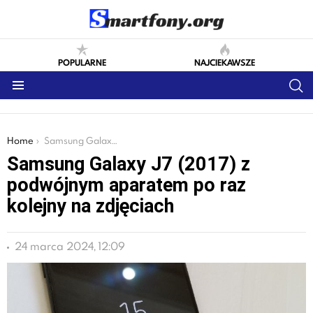
POPULARNE
NAJCIEKAWSZE
S
Menu
You are here:
Home
Samsung Galaxy J7 (2017) z podwójnym aparatem po raz kolejny na zdjęciach
Samsung Galaxy J7 (2017) z
podwójnym aparatem po raz
kolejny na zdjęciach
24 marca 2024, 12:09