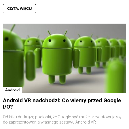
CZYTAJ WIĘCEJ
Android
Android VR nadchodzi: Co wiemy przed Google
I/O?
Od kilku dni krążą pogłoski, że Google być może przygotowuje się
do zaprezentowania własnego zestawu Android VR