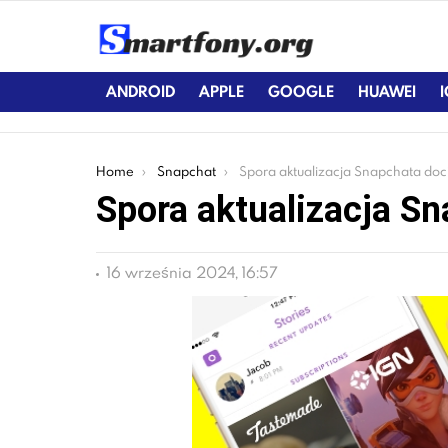
ANDROID
APPLE
GOOGLE
HUAWEI
You are here:
Home
Snapchat
Spora aktualizacja Snapchata dociera na iOS’
Spora aktualizacja Sn
16 września 2024, 16:57