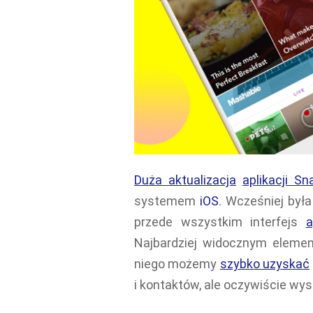
Duża aktualizacja
aplikacji S
systemem
iOS
. Wcześniej był
przede wszystkim interfejs
a
Najbardziej widocznym eleme
niego możemy
szybko uzyskać
i kontaktów, ale oczywiście wy