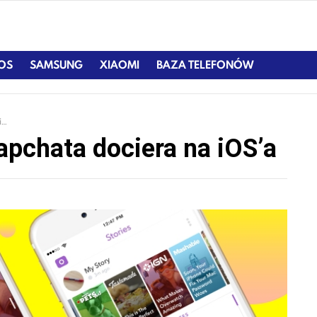
IOS
SAMSUNG
XIAOMI
BAZA TELEFONÓW
a
apchata dociera na iOS’a