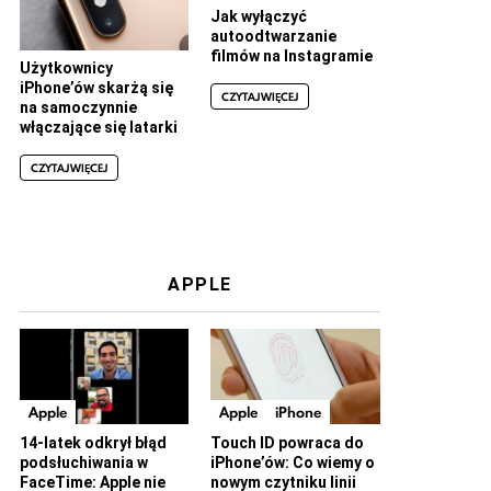
Jak wyłączyć
autoodtwarzanie
filmów na Instagramie
Użytkownicy
iPhone’ów skarżą się
CZYTAJ WIĘCEJ
na samoczynnie
włączające się latarki
CZYTAJ WIĘCEJ
APPLE
Apple
Apple
iPhone
14-latek odkrył błąd
Touch ID powraca do
podsłuchiwania w
iPhone’ów: Co wiemy o
FaceTime: Apple nie
nowym czytniku linii