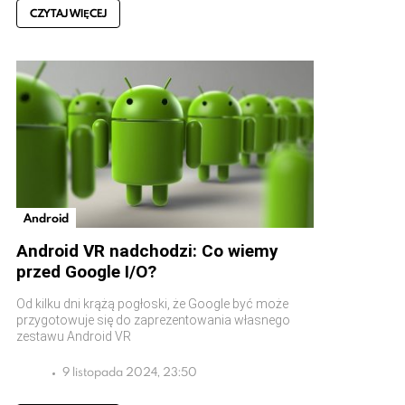
CZYTAJ WIĘCEJ
Android
Android VR nadchodzi: Co wiemy
przed Google I/O?
Od kilku dni krążą pogłoski, że Google być może
przygotowuje się do zaprezentowania własnego
zestawu Android VR
9 listopada 2024, 23:50