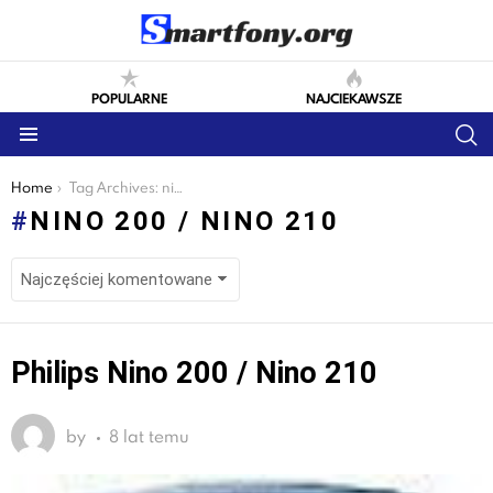
POPULARNE
NAJCIEKAWSZE
S
Menu
You are here:
Home
Tag Archives: nino 200 / nino 210
NINO 200 / NINO 210
LATEST
Philips Nino 200 / Nino 210
STORIES
by
8 lat temu