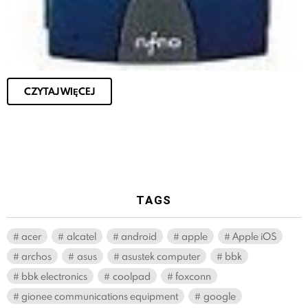
CZYTAJ WIĘCEJ
TAGS
acer
alcatel
android
apple
Apple iOS
archos
asus
asustek computer
bbk
bbk electronics
coolpad
foxconn
gionee communications equipment
google