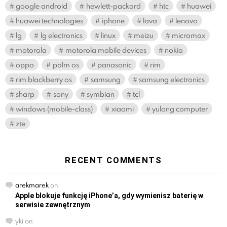
google android
hewlett-packard
htc
huawei
huawei technologies
iphone
lava
lenovo
lg
lg electronics
linux
meizu
micromax
motorola
motorola mobile devices
nokia
oppo
palm os
panasonic
rim
rim blackberry os
samsung
samsung electronics
sharp
sony
symbian
tcl
windows (mobile-class)
xiaomi
yulong computer
zte
RECENT COMMENTS
arekmarek
on
Apple blokuje funkcję iPhone’a, gdy wymienisz baterię w
serwisie zewnętrznym
yki
on