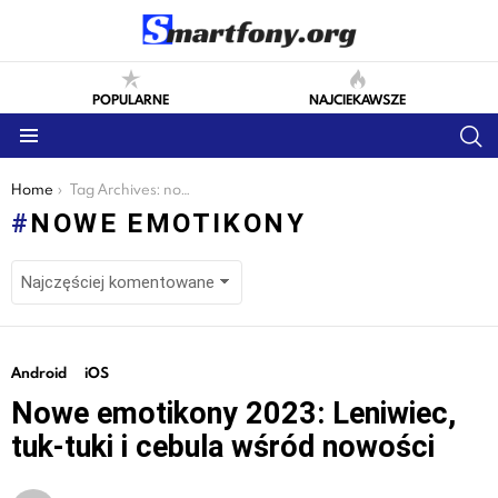
POPULARNE
NAJCIEKAWSZE
S
Menu
You are here:
Home
Tag Archives: nowe emotikony
NOWE EMOTIKONY
LATEST
Android
iOS
STORIES
Nowe emotikony 2023: Leniwiec,
tuk-tuki i cebula wśród nowości