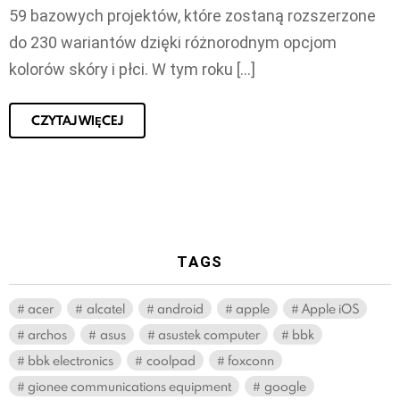
59 bazowych projektów, które zostaną rozszerzone
do 230 wariantów dzięki różnorodnym opcjom
kolorów skóry i płci. W tym roku […]
CZYTAJ WIĘCEJ
TAGS
acer
alcatel
android
apple
Apple iOS
archos
asus
asustek computer
bbk
bbk electronics
coolpad
foxconn
gionee communications equipment
google