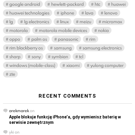
google android
hewlett-packard
htc
huawei
huawei technologies
iphone
lava
lenovo
lg
lg electronics
linux
meizu
micromax
motorola
motorola mobile devices
nokia
oppo
palm os
panasonic
rim
rim blackberry os
samsung
samsung electronics
sharp
sony
symbian
tcl
windows (mobile-class)
xiaomi
yulong computer
zte
RECENT COMMENTS
arekmarek
on
Apple blokuje funkcję iPhone’a, gdy wymienisz baterię w
serwisie zewnętrznym
yki
on