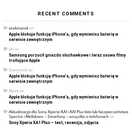
RECENT COMMENTS
arekmarek
on
Apple blokuje funkcję iPhone’a, gdy wymienisz baterię w
serwisie zewnętrznym
yki
on
Samsung porzucił gniazdo słuchawkowe i teraz usuwa filmy
trollujące Apple
DaemonX
on
Apple blokuje funkcję iPhone’a, gdy wymienisz baterię w
serwisie zewnętrznym
Mirek
on
Apple blokuje funkcję iPhone’a, gdy wymienisz baterię w
serwisie zewnętrznym
Aktualizacja dla Sony Xperia XA1 i XA1 Plus łata luki bezpieczeństwa
Spectre i Meltdown – Smarfony – wszystko o telefonach
on
Sony Xperia XA1 Plus – test, recenzja, zdjęcia