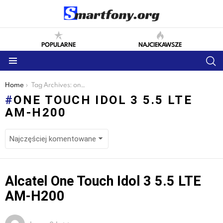
POPULARNE
NAJCIEKAWSZE
S
Menu
You are here:
Home
Tag Archives: one touch idol 3 5.5 lte am-h200
ONE TOUCH IDOL 3 5.5 LTE
AM-H200
LATEST
Alcatel One Touch Idol 3 5.5 LTE
STORIES
AM-H200