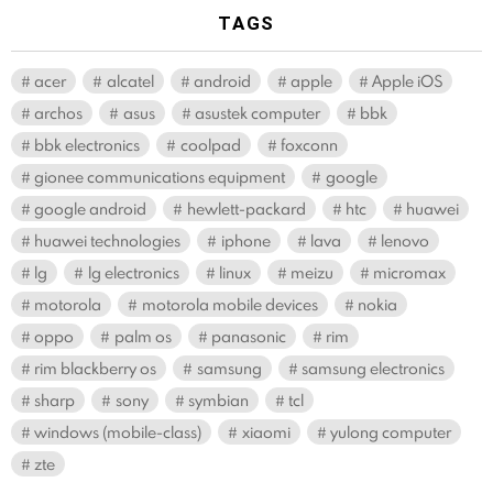
TAGS
acer
alcatel
android
apple
Apple iOS
archos
asus
asustek computer
bbk
bbk electronics
coolpad
foxconn
gionee communications equipment
google
google android
hewlett-packard
htc
huawei
huawei technologies
iphone
lava
lenovo
lg
lg electronics
linux
meizu
micromax
motorola
motorola mobile devices
nokia
oppo
palm os
panasonic
rim
rim blackberry os
samsung
samsung electronics
sharp
sony
symbian
tcl
windows (mobile-class)
xiaomi
yulong computer
zte