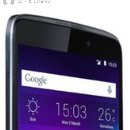
by
8 lat temu