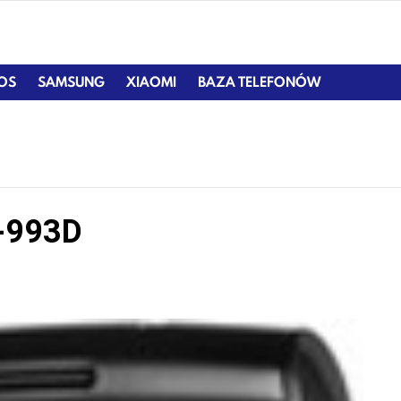
IOS
SAMSUNG
XIAOMI
BAZA TELEFONÓW
D
T-993D