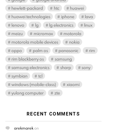
hewlett-packard
htc
huawei
huawei technologies
iphone
lava
lenovo
lg
lg electronics
linux
meizu
micromax
motorola
motorola mobile devices
nokia
oppo
palm os
panasonic
rim
rim blackberry os
samsung
samsung electronics
sharp
sony
symbian
tcl
windows (mobile-class)
xiaomi
yulong computer
zte
RECENT COMMENTS
arekmarek
on