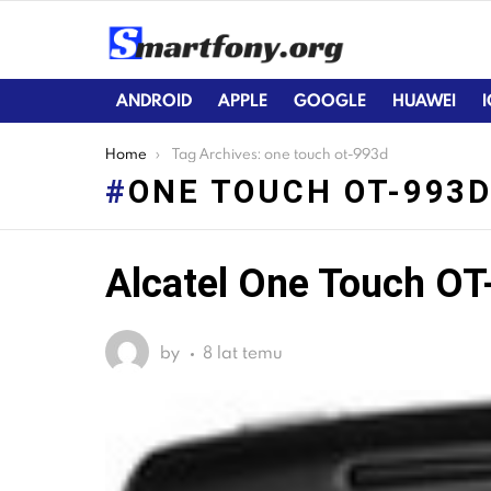
ANDROID
APPLE
GOOGLE
HUAWEI
You are here:
Home
Tag Archives: one touch ot-993d
ONE TOUCH OT-993
Alcatel One Touch O
LATEST
STORIES
by
8 lat temu