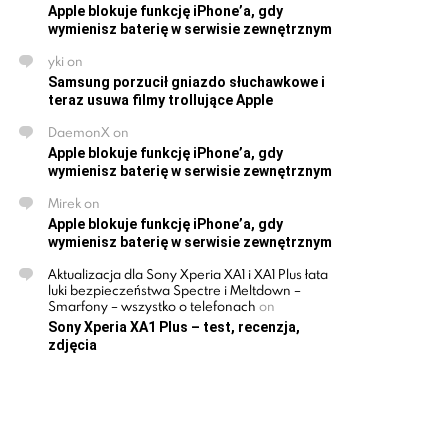
Apple blokuje funkcję iPhone’a, gdy
wymienisz baterię w serwisie zewnętrznym
yki
on
Samsung porzucił gniazdo słuchawkowe i
teraz usuwa filmy trollujące Apple
DaemonX
on
Apple blokuje funkcję iPhone’a, gdy
wymienisz baterię w serwisie zewnętrznym
Mirek
on
Apple blokuje funkcję iPhone’a, gdy
wymienisz baterię w serwisie zewnętrznym
Aktualizacja dla Sony Xperia XA1 i XA1 Plus łata
luki bezpieczeństwa Spectre i Meltdown –
Smarfony – wszystko o telefonach
on
Sony Xperia XA1 Plus – test, recenzja,
zdjęcia