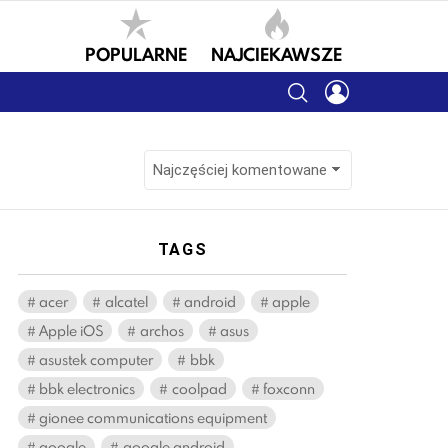
POPULARNE
NAJCIEKAWSZE
SEARCH
LOGIN
TAGS
acer
alcatel
android
apple
Apple iOS
archos
asus
asustek computer
bbk
bbk electronics
coolpad
foxconn
gionee communications equipment
google
google android