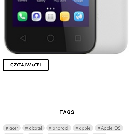
CZYTAJ WIĘCEJ
TAGS
acer
alcatel
android
apple
Apple iOS