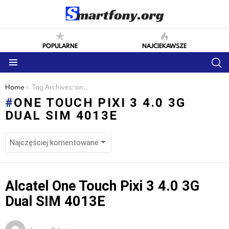
POPULARNE
NAJCIEKAWSZE
S
Menu
You are here:
Home
Tag Archives: one touch pixi 3 4.0 3g dual sim 4013e
ONE TOUCH PIXI 3 4.0 3G
DUAL SIM 4013E
LATEST
Alcatel One Touch Pixi 3 4.0 3G
STORIES
Dual SIM 4013E