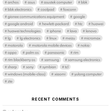
archos
asus
asustek computer
bbk
bbk electronics
coolpad
foxconn
gionee communications equipment
google
google android
hewlett-packard
htc
huawei
huawei technologies
iphone
lava
lenovo
lg
lg electronics
linux
meizu
micromax
motorola
motorola mobile devices
nokia
oppo
palm os
panasonic
rim
rim blackberry os
samsung
samsung electronics
sharp
sony
symbian
tcl
windows (mobile-class)
xiaomi
yulong computer
zte
RECENT COMMENTS