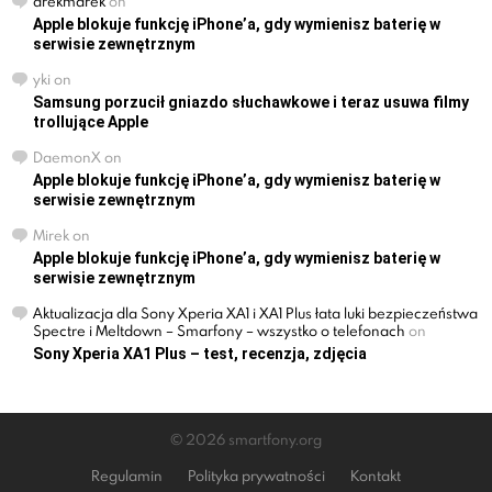
arekmarek
on
Apple blokuje funkcję iPhone’a, gdy wymienisz baterię w
serwisie zewnętrznym
yki
on
Samsung porzucił gniazdo słuchawkowe i teraz usuwa filmy
trollujące Apple
DaemonX
on
Apple blokuje funkcję iPhone’a, gdy wymienisz baterię w
serwisie zewnętrznym
Mirek
on
Apple blokuje funkcję iPhone’a, gdy wymienisz baterię w
serwisie zewnętrznym
Aktualizacja dla Sony Xperia XA1 i XA1 Plus łata luki bezpieczeństwa
Spectre i Meltdown – Smarfony – wszystko o telefonach
on
Sony Xperia XA1 Plus – test, recenzja, zdjęcia
© 2026 smartfony.org
Regulamin
Polityka prywatności
Kontakt