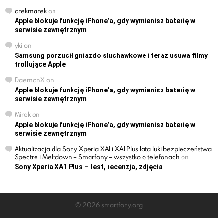
arekmarek
on
Apple blokuje funkcję iPhone’a, gdy wymienisz baterię w
serwisie zewnętrznym
yki
on
Samsung porzucił gniazdo słuchawkowe i teraz usuwa filmy
trollujące Apple
DaemonX
on
Apple blokuje funkcję iPhone’a, gdy wymienisz baterię w
serwisie zewnętrznym
Mirek
on
Apple blokuje funkcję iPhone’a, gdy wymienisz baterię w
serwisie zewnętrznym
Aktualizacja dla Sony Xperia XA1 i XA1 Plus łata luki bezpieczeństwa
Spectre i Meltdown – Smarfony – wszystko o telefonach
on
Sony Xperia XA1 Plus – test, recenzja, zdjęcia
© 2026 smartfony.org