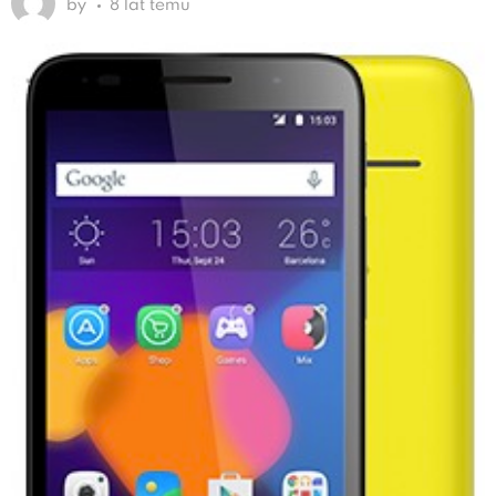
by
8 lat temu