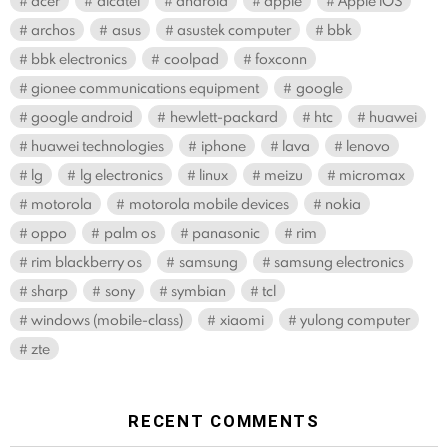
acer
alcatel
android
apple
Apple iOS
archos
asus
asustek computer
bbk
bbk electronics
coolpad
foxconn
gionee communications equipment
google
google android
hewlett-packard
htc
huawei
huawei technologies
iphone
lava
lenovo
lg
lg electronics
linux
meizu
micromax
motorola
motorola mobile devices
nokia
oppo
palm os
panasonic
rim
rim blackberry os
samsung
samsung electronics
sharp
sony
symbian
tcl
windows (mobile-class)
xiaomi
yulong computer
zte
RECENT COMMENTS