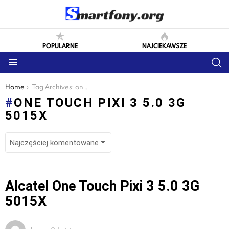
POPULARNE
NAJCIEKAWSZE
S
Menu
You are here:
Home
Tag Archives: one touch pixi 3 5.0 3g 5015x
ONE TOUCH PIXI 3 5.0 3G
5015X
LATEST
Alcatel One Touch Pixi 3 5.0 3G
STORIES
5015X