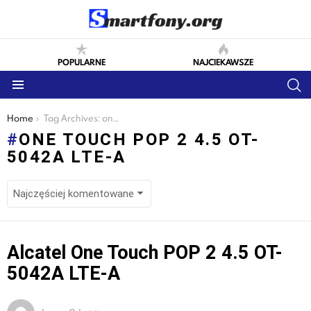
POPULARNE
NAJCIEKAWSZE
S
Menu
You are here:
Home
Tag Archives: one touch pop 2 4.5 ot-5042a lte-a
ONE TOUCH POP 2 4.5 OT-
5042A LTE-A
LATEST
Alcatel One Touch POP 2 4.5 OT-
STORIES
5042A LTE-A