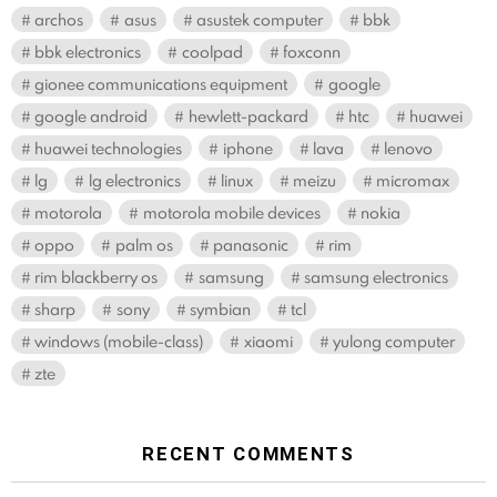
archos
asus
asustek computer
bbk
bbk electronics
coolpad
foxconn
gionee communications equipment
google
google android
hewlett-packard
htc
huawei
huawei technologies
iphone
lava
lenovo
lg
lg electronics
linux
meizu
micromax
motorola
motorola mobile devices
nokia
oppo
palm os
panasonic
rim
rim blackberry os
samsung
samsung electronics
sharp
sony
symbian
tcl
windows (mobile-class)
xiaomi
yulong computer
zte
RECENT COMMENTS