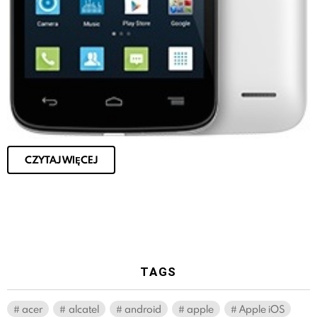
CZYTAJ WIĘCEJ
TAGS
acer
alcatel
android
apple
Apple iOS