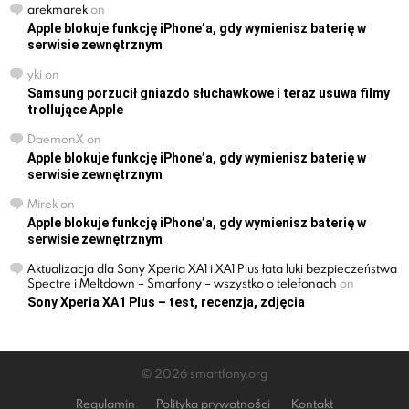
arekmarek
on
Apple blokuje funkcję iPhone’a, gdy wymienisz baterię w
serwisie zewnętrznym
yki
on
Samsung porzucił gniazdo słuchawkowe i teraz usuwa filmy
trollujące Apple
DaemonX
on
Apple blokuje funkcję iPhone’a, gdy wymienisz baterię w
serwisie zewnętrznym
Mirek
on
Apple blokuje funkcję iPhone’a, gdy wymienisz baterię w
serwisie zewnętrznym
Aktualizacja dla Sony Xperia XA1 i XA1 Plus łata luki bezpieczeństwa
Spectre i Meltdown – Smarfony – wszystko o telefonach
on
Sony Xperia XA1 Plus – test, recenzja, zdjęcia
© 2026 smartfony.org
Regulamin
Polityka prywatności
Kontakt