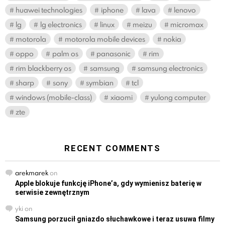
huawei technologies
iphone
lava
lenovo
lg
lg electronics
linux
meizu
micromax
motorola
motorola mobile devices
nokia
oppo
palm os
panasonic
rim
rim blackberry os
samsung
samsung electronics
sharp
sony
symbian
tcl
windows (mobile-class)
xiaomi
yulong computer
zte
RECENT COMMENTS
arekmarek
on
Apple blokuje funkcję iPhone’a, gdy wymienisz baterię w
serwisie zewnętrznym
yki
on
Samsung porzucił gniazdo słuchawkowe i teraz usuwa filmy