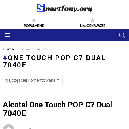
POPULARNE
NAJCIEKAWSZE
S
Menu
You are here:
Home
Tag Archives: one touch pop c7 dual 7040e
ONE TOUCH POP C7 DUAL
7040E
LATEST
Alcatel One Touch POP C7 Dual
STORIES
7040E