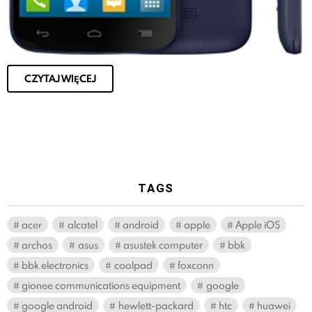
CZYTAJ WIĘCEJ
TAGS
acer
alcatel
android
apple
Apple iOS
archos
asus
asustek computer
bbk
bbk electronics
coolpad
foxconn
gionee communications equipment
google
google android
hewlett-packard
htc
huawei