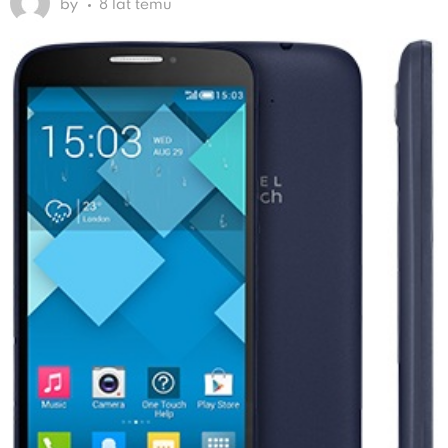
by
8 lat temu