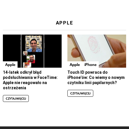
APPLE
Apple
Apple
iPhone
14-latek odkrył błąd
Touch ID powraca do
podsłuchiwania w FaceTime:
iPhone’ów: Co wiemy o nowym
Apple nie reagowało na
czytniku linii papilarnych?
ostrzeżenia
CZYTAJ WIĘCEJ
CZYTAJ WIĘCEJ