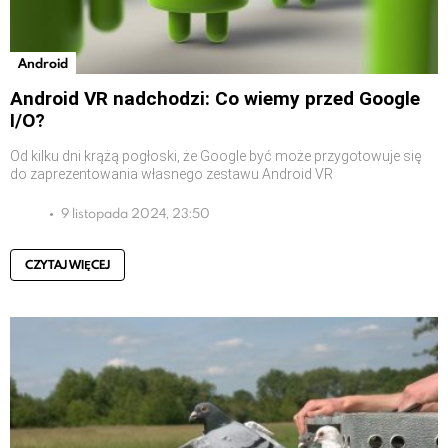
Android
Android VR nadchodzi: Co wiemy przed Google
I/O?
Od kilku dni krążą pogłoski, że Google być może przygotowuje się
do zaprezentowania własnego zestawu Android VR
9 listopada 2024, 23:50
CZYTAJ WIĘCEJ