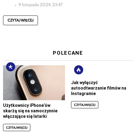
9 listopada 2024, 23:47
CZYTAJ WIĘCEJ
POLECANE
Jak wyłączyć
autoodtwarzanie filmów na
Instagramie
CZYTAJ WIĘCEJ
Użytkownicy iPhone’ów
skarżą się na samoczynnie
włączające się latarki
CZYTAJ WIĘCEJ