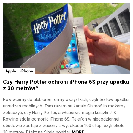
Apple
iPhone
Czy Harry Potter ochroni iPhone 6S przy upadku
z 30 metrów?
Powracamy do ulubionej formy wszystkich, czyli testów upadku
urządzeń mobilnych. Tym razem na kanale GizmoSlip możemy
zobaczyć, czy Harry Potter, a właściwie magia książki J. K.
Rowling zdoła ochronić iPhone 6S. Telefon w niecodziennej
obudowie zostaje zrzucony z wysokości 100 stóp, czyli około
MORE
30 metrów. Efekt na filmie poniżej: