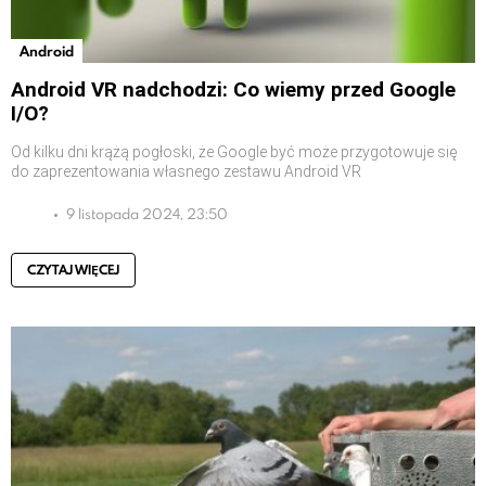
Android
Android VR nadchodzi: Co wiemy przed Google
I/O?
Od kilku dni krążą pogłoski, że Google być może przygotowuje się
do zaprezentowania własnego zestawu Android VR
9 listopada 2024, 23:50
CZYTAJ WIĘCEJ