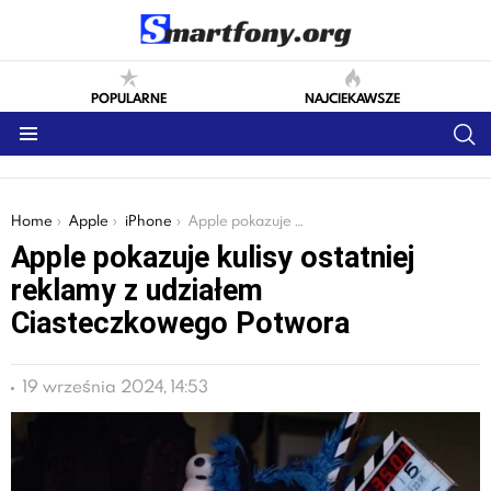
POPULARNE
NAJCIEKAWSZE
S
Menu
You are here:
Home
Apple
iPhone
Apple pokazuje kulisy ostatniej reklamy z udziałem Ciasteczkowego Potwora
Apple pokazuje kulisy ostatniej
reklamy z udziałem
Ciasteczkowego Potwora
19 września 2024, 14:53