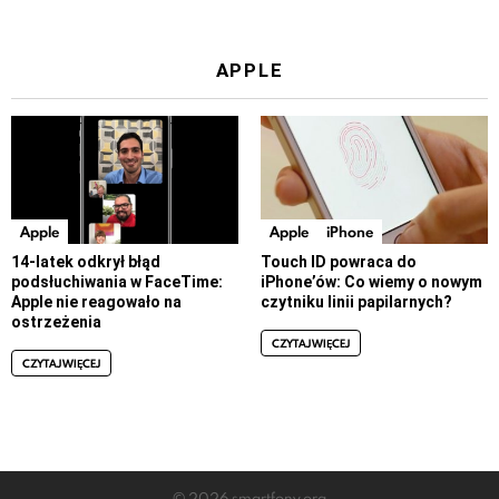
APPLE
Apple
Apple
iPhone
14-latek odkrył błąd
Touch ID powraca do
podsłuchiwania w FaceTime:
iPhone’ów: Co wiemy o nowym
Apple nie reagowało na
czytniku linii papilarnych?
ostrzeżenia
CZYTAJ WIĘCEJ
CZYTAJ WIĘCEJ
© 2026 smartfony.org