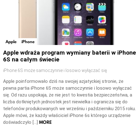
Apple
iPhone
Apple wdraża program wymiany baterii w iPhone
6S na całym świecie
iPhone 6S może samoczynnie i losowo wyłączać się
Apple poinformowało dziś na swojej azjatyckiej stronie, że
pewna partia iPhone 6S może samoczynnie i losowo wyłączać
się. Od razu uspokaja, że nie jest to kwestia bezpieczeństwa, a
liczba dotkniętych jednostek jest niewielka i ogranicza się do
telefonów produkowanych we wrześniu i październiku 2015 roku.
Apple mówi, że każdy właściciel iPhone 6s którego urządzenie
MORE
doświadczyło […]