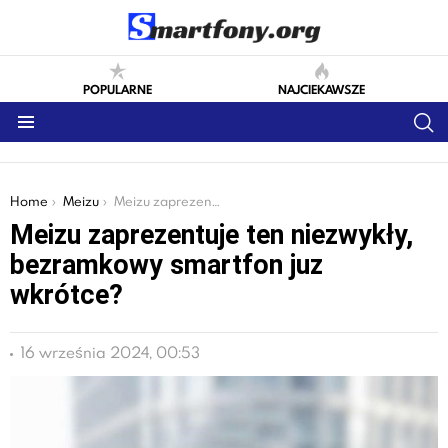
POPULARNE
NAJCIEKAWSZE
S
Menu
You are here:
Home
Meizu
Meizu zaprezentuje ten niezwykły, bezramkowy smartfon juz wkrótce?
Meizu zaprezentuje ten niezwykły,
bezramkowy smartfon juz
wkrótce?
16 września 2024, 00:53