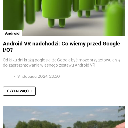
Android
Android VR nadchodzi: Co wiemy przed Google
I/O?
Od kilku dni krążą pogłoski, że Google być może przygotowuje się
do zaprezentowania własnego zestawu Android VR
9 listopada 2024, 23:50
CZYTAJ WIĘCEJ