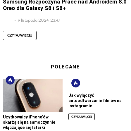
Samsung Rozpoczyna Prace nad Androidem 8.0
Oreo dla Galaxy S8 i S8+
9 listopada 2024, 23:47
CZYTAJ WIĘCEJ
POLECANE
Jak wyłączyć
autoodtwarzanie filmów na
Instagramie
CZYTAJ WIĘCEJ
Użytkownicy iPhone’ów
skarżą się na samoczynnie
włączające się latarki