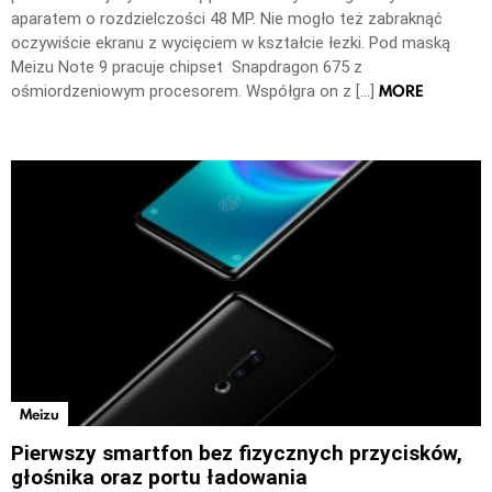
aparatem o rozdzielczości 48 MP. Nie mogło też zabraknąć
oczywiście ekranu z wycięciem w kształcie łezki. Pod maską
Meizu Note 9 pracuje chipset Snapdragon 675 z
MORE
ośmiordzeniowym procesorem. Współgra on z […]
Meizu
Pierwszy smartfon bez fizycznych przycisków,
głośnika oraz portu ładowania