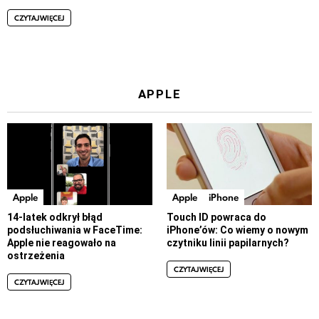
CZYTAJ WIĘCEJ
APPLE
Apple
Apple
iPhone
14-latek odkrył błąd
Touch ID powraca do
podsłuchiwania w FaceTime:
iPhone’ów: Co wiemy o nowym
Apple nie reagowało na
czytniku linii papilarnych?
ostrzeżenia
CZYTAJ WIĘCEJ
CZYTAJ WIĘCEJ