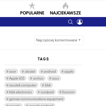
POPULARNE
NAJCIEKAWSZE
SEARCH
LOGIN
TAGS
acer
alcatel
android
apple
Apple iOS
archos
asus
asustek computer
bbk
bbk electronics
coolpad
foxconn
gionee communications equipment
google
google android