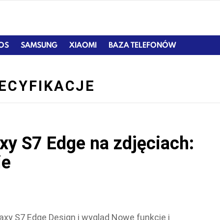
IOS
SAMSUNG
XIAOMI
BAZA TELEFONÓW
ECYFIKACJE
y S7 Edge na zdjęciach:
ie
axy S7 Edge Design i wygląd Nowe funkcje i