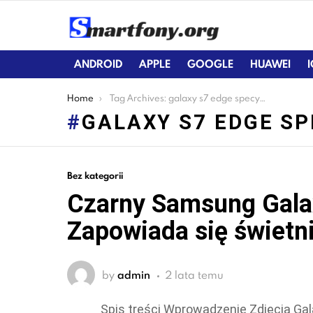
ANDROID
APPLE
GOOGLE
HUAWEI
You are here:
Home
Tag Archives: galaxy s7 edge specyfikacje
GALAXY S7 EDGE SP
LATEST
Bez kategorii
STORIES
Czarny Samsung Galax
Zapowiada się świetn
by
admin
2 lata temu
Spis treści Wprowadzenie Zdjęcia Gal