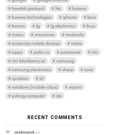
hewlett-packard
htc
huawei
huawei technologies
iphone
lava
lenovo
lg
lg electronics
linux
meizu
micromax
motorola
motorola mobile devices
nokia
oppo
palm os
panasonic
rim
rim blackberry os
samsung
samsung electronics
sharp
sony
symbian
tcl
windows (mobile-class)
xiaomi
yulong computer
zte
RECENT COMMENTS
arekmarek
on