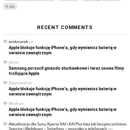
zte
RECENT COMMENTS
arekmarek
on
Apple blokuje funkcję iPhone’a, gdy wymienisz baterię w
serwisie zewnętrznym
yki
on
Samsung porzucił gniazdo słuchawkowe i teraz usuwa filmy
trollujące Apple
DaemonX
on
Apple blokuje funkcję iPhone’a, gdy wymienisz baterię w
serwisie zewnętrznym
Mirek
on
Apple blokuje funkcję iPhone’a, gdy wymienisz baterię w
serwisie zewnętrznym
Aktualizacja dla Sony Xperia XA1 i XA1 Plus łata luki bezpieczeństwa
Spectre i Meltdown – Smarfony – wszystko o telefonach
on