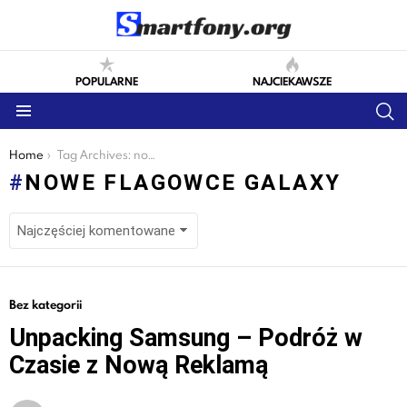
POPULARNE
NAJCIEKAWSZE
S
Menu
You are here:
Home
Tag Archives: nowe flagowce galaxy
NOWE FLAGOWCE GALAXY
LATEST
Bez kategorii
STORIES
Unpacking Samsung – Podróż w
Czasie z Nową Reklamą