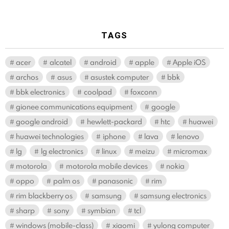
TAGS
acer
alcatel
android
apple
Apple iOS
archos
asus
asustek computer
bbk
bbk electronics
coolpad
foxconn
gionee communications equipment
google
google android
hewlett-packard
htc
huawei
huawei technologies
iphone
lava
lenovo
lg
lg electronics
linux
meizu
micromax
motorola
motorola mobile devices
nokia
oppo
palm os
panasonic
rim
rim blackberry os
samsung
samsung electronics
sharp
sony
symbian
tcl
windows (mobile-class)
xiaomi
yulong computer