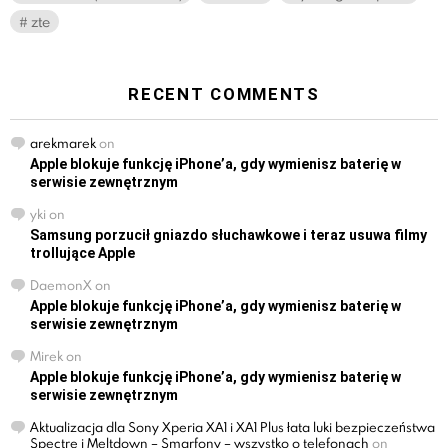
zte
RECENT COMMENTS
arekmarek
on
Apple blokuje funkcję iPhone’a, gdy wymienisz baterię w
serwisie zewnętrznym
yki
on
Samsung porzucił gniazdo słuchawkowe i teraz usuwa filmy
trollujące Apple
DaemonX
on
Apple blokuje funkcję iPhone’a, gdy wymienisz baterię w
serwisie zewnętrznym
Mirek
on
Apple blokuje funkcję iPhone’a, gdy wymienisz baterię w
serwisie zewnętrznym
Aktualizacja dla Sony Xperia XA1 i XA1 Plus łata luki bezpieczeństwa
Spectre i Meltdown – Smarfony – wszystko o telefonach
on