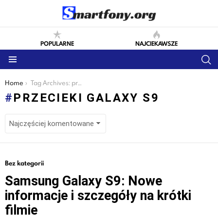
POPULARNE
NAJCIEKAWSZE
S
Menu
You are here:
Home
Tag Archives: przecieki galaxy s9
PRZECIEKI GALAXY S9
LATEST
Bez kategorii
STORIES
Samsung Galaxy S9: Nowe
informacje i szczegóły na krótki
filmie