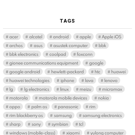
TAGS
acer
alcatel
android
apple
Apple iOS
archos
asus
asustek computer
bbk
bbk electronics
coolpad
foxconn
gionee communications equipment
google
google android
hewlett-packard
htc
huawei
huawei technologies
iphone
lava
lenovo
lg
lg electronics
linux
meizu
micromax
motorola
motorola mobile devices
nokia
oppo
palm os
panasonic
rim
rim blackberry os
samsung
samsung electronics
sharp
sony
symbian
tcl
windows (mobile-class)
xiaomi
yulong computer