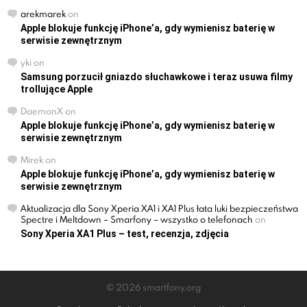
arekmarek
on
Apple blokuje funkcję iPhone’a, gdy wymienisz baterię w
serwisie zewnętrznym
yki
on
Samsung porzucił gniazdo słuchawkowe i teraz usuwa filmy
trollujące Apple
DaemonX
on
Apple blokuje funkcję iPhone’a, gdy wymienisz baterię w
serwisie zewnętrznym
Mirek
on
Apple blokuje funkcję iPhone’a, gdy wymienisz baterię w
serwisie zewnętrznym
Aktualizacja dla Sony Xperia XA1 i XA1 Plus łata luki bezpieczeństwa
Spectre i Meltdown – Smarfony – wszystko o telefonach
on
Sony Xperia XA1 Plus – test, recenzja, zdjęcia
© 2026 smartfony.org