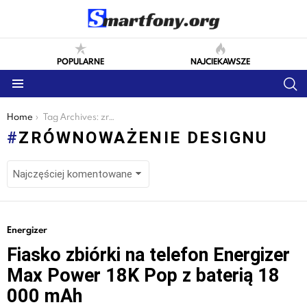
POPULARNE
NAJCIEKAWSZE
S
Menu
You are here:
Home
Tag Archives: zrównoważenie designu
ZRÓWNOWAŻENIE DESIGNU
LATEST
Energizer
STORIES
Fiasko zbiórki na telefon Energizer
Max Power 18K Pop z baterią 18
000 mAh