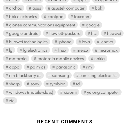
archos
asus
asustek computer
bbk
bbk electronics
coolpad
foxconn
gionee communications equipment
google
google android
hewlett-packard
htc
huawei
huawei technologies
iphone
lava
lenovo
lg
lg electronics
linux
meizu
micromax
motorola
motorola mobile devices
nokia
oppo
palm os
panasonic
rim
rim blackberry os
samsung
samsung electronics
sharp
sony
symbian
tcl
windows (mobile-class)
xiaomi
yulong computer
zte
RECENT COMMENTS