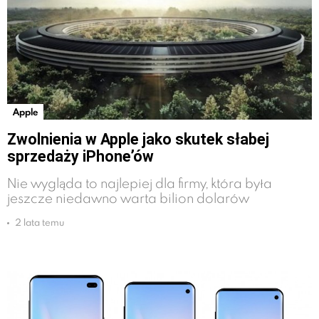
Apple
Zwolnienia w Apple jako skutek słabej
sprzedaży iPhone’ów
Nie wygląda to najlepiej dla firmy, która była
jeszcze niedawno warta bilion dolarów
2 lata temu