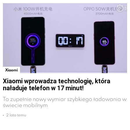
Xiaomi
Xiaomi wprowadza technologię, która
naładuje telefon w 17 minut!
To zupełnie nowy wymiar szybkiego ładowania w
świecie mobilnym
2 lata temu