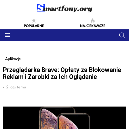
POPULARNE
NAJCIEKAWSZE
S
Menu
MORE
Aplikacje
STORIES
Przeglądarka Brave: Opłaty za Blokowanie
Reklam i Zarobki za Ich Oglądanie
2 lata temu