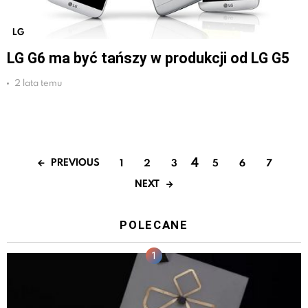
LG
LG G6 ma być tańszy w produkcji od LG G5
2 lata temu
4
PREVIOUS
1
2
3
5
6
7
NEXT
POLECANE