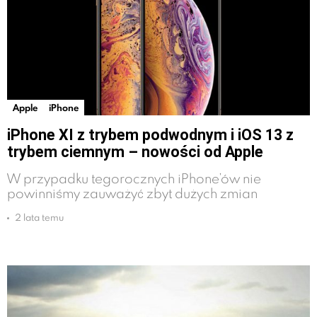
Apple
iPhone
iPhone XI z trybem podwodnym i iOS 13 z
trybem ciemnym – nowości od Apple
W przypadku tegorocznych iPhone’ów nie
powinniśmy zauważyć zbyt dużych zmian
2 lata temu