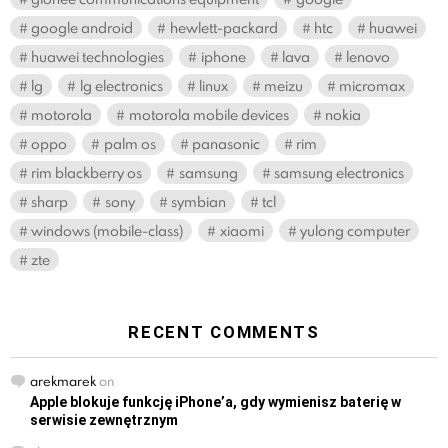
google android
hewlett-packard
htc
huawei
huawei technologies
iphone
lava
lenovo
lg
lg electronics
linux
meizu
micromax
motorola
motorola mobile devices
nokia
oppo
palm os
panasonic
rim
rim blackberry os
samsung
samsung electronics
sharp
sony
symbian
tcl
windows (mobile-class)
xiaomi
yulong computer
zte
RECENT COMMENTS
arekmarek
on
Apple blokuje funkcję iPhone’a, gdy wymienisz baterię w
serwisie zewnętrznym