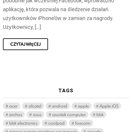
podobnie jak wcześniej Facebook, wprowadziło
aplikację, która pozwala na śledzenie działań
użytkowników iPhone’ów w zamian za nagrody.
Użytkownicy, […]
CZYTAJ WIĘCEJ
TAGS
acer
alcatel
android
apple
Apple iOS
archos
asus
asustek computer
bbk
bbk electronics
coolpad
foxconn
gionee communications equipment
google