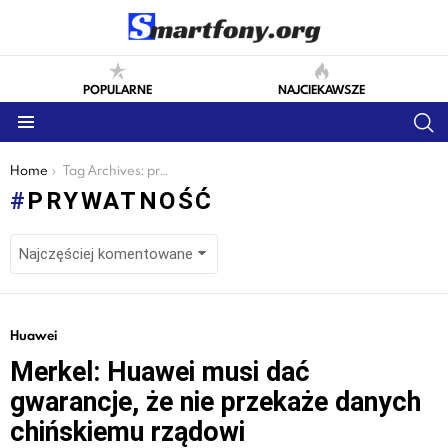
POPULARNE
NAJCIEKAWSZE
S
Menu
You are here:
Home
Tag Archives: prywatność
PRYWATNOŚĆ
LATEST
Huawei
STORIES
Merkel: Huawei musi dać
gwarancje, że nie przekaże danych
chińskiemu rządowi