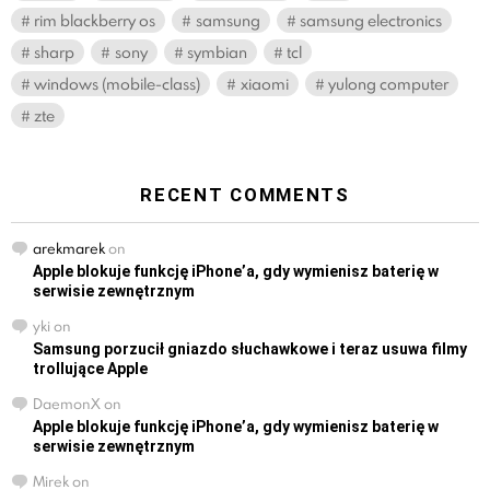
rim blackberry os
samsung
samsung electronics
sharp
sony
symbian
tcl
windows (mobile-class)
xiaomi
yulong computer
zte
RECENT COMMENTS
arekmarek
on
Apple blokuje funkcję iPhone’a, gdy wymienisz baterię w
serwisie zewnętrznym
yki
on
Samsung porzucił gniazdo słuchawkowe i teraz usuwa filmy
trollujące Apple
DaemonX
on
Apple blokuje funkcję iPhone’a, gdy wymienisz baterię w
serwisie zewnętrznym
Mirek
on