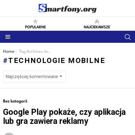
POPULARNE
NAJCIEKAWSZE
S
Menu
You are here:
Home
Tag Archives: technologie mobilne
TECHNOLOGIE MOBILNE
LATEST
Bez kategorii
STORIES
Google Play pokaże, czy aplikacja
lub gra zawiera reklamy